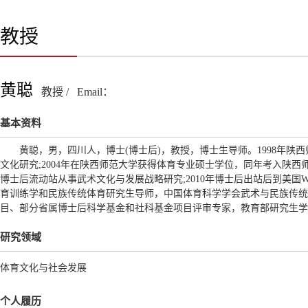
教授
黄聪
教授 / Email：
基本资料
黄聪，男，四川人，博士(博士后)，教授，博士生导师。1998年陕
文化研究;2004年在陕西师范大学获得体育专业硕士学位，同年考入陕西
博士后流动站从事武术文化与发展战略研究;2010年博士后出站后到美国W
育训练学和民族传统体育研究生导师，中国体育科学学会武术与民族传统
目、部分省属博士后科学基金和社科基金项目评审专家，教育部研究生学位论
研究领域
体育文化与社会发展
个人履历