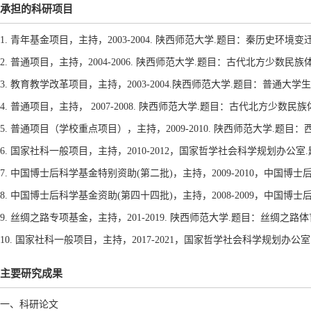
承担的科研项目
1. 青年基金项目，主持，2003-2004. 陕西师范大学.题目：秦历史环
2. 普通项目，主持，2004-2006. 陕西师范大学.题目：古代北方少数民
3. 教育教学改革项目，主持，2003-2004.陕西师范大学.题目：普通
4. 普通项目，主持， 2007-2008. 陕西师范大学.题目：古代北方少数民
5. 普通项目（学校重点项目），主持，2009-2010. 陕西师范大学.题
6. 国家社科一般项目，主持，2010-2012，国家哲学社会科学规划办
7. 中国博士后科学基金特别资助(第二批)，主持，2009-2010，中
8. 中国博士后科学基金资助(第四十四批)，主持，2008-2009，中
9. 丝绸之路专项基金，主持，201-2019. 陕西师范大学.题目：丝绸之
10. 国家社科一般项目，主持，2017-2021，国家哲学社会科学规划
主要研究成果
一、科研论文