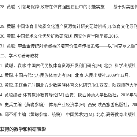
28. 黄聪. 引领与保障:政府在体育强国建设中的职能实施——基于对美国
29. 黄聪.中国体育非物质文化遗产资源统计研究范畴辨析[J].体育文化导刊,2
30. 黄聪.中国武术文化优势扩散研究[J].西安体育学院学报,2016.
31. 黄聪; 李金金传统射箭赛事的培育价值与传播策略——以“阿克塞之鹰”为个
二、学术专著与教材
1. 黄聪，袁冰.中国古代民族体育资源开发利用研究[M].北京: 科学出版社，2
2. 黄聪.中国古代北方民族体育史考[M]. 北京:人民出版社,2009年12月.
3. 黄聪.宋辽金元时期北方少数民族体育文化研究[M].西安：陕西师范大学出
4. 黄聪编著.体育教师教育导论[M].西安：陕西师范大学出版社，2016年5
5. 史兵主编（黄聪参编）.体育产业经济学[M]. 西安:陕西旅游出版社，200
6. 邱丕相主编（黄聪参编、统稿）.中国武术史[M]. 北京:高等教育出版社，2
获得的教学和科研表彰