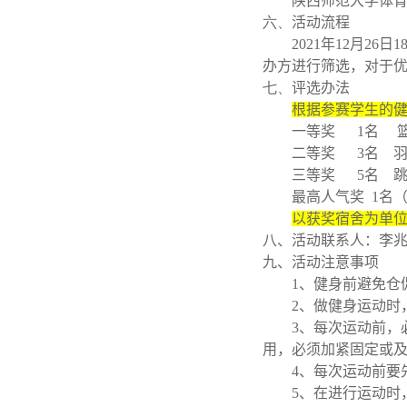
陕西师范大学体
六、
活动流程
2021
年
12
月
26
日
1
办方进行筛选，对于
七、
评选办法
根据参赛学生的
一等奖
1
名
二等奖
3
名
三等奖
5
名
最高人气奖
1
名
以获奖宿舍为单
八、活动联系人：李
九、活动注意事项
1
、健身前避免仓
2
、做健身运动时
3
、每次运动前，
用，必须加紧固定或
4
、每次运动前要
5
、在进行运动时