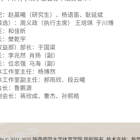
记：赵晨曦（研究生）、杨语笛、耿延斌
候选）：周义政（执行主席）
王培琪
于川博
任：和佳昕
长：樊乾宇
权益部）部长：于国梁
长：李兆然
肖扬（副）
长：位忠强
马海（副）
体工作室主任：杨博然
体工作室副主任：郝雨欣、段云曦
会长：鲁鹏源
副会长：蒋欣成、曹杰、孙熙皓
right © 2011-2025 陕西师范大学体育学院 版权所有 技术支持：
新