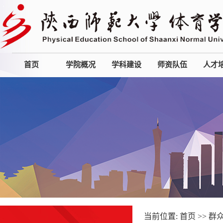
首页
学院概况
学科建设
师资队伍
人才
当前位置:
首页
>>
群