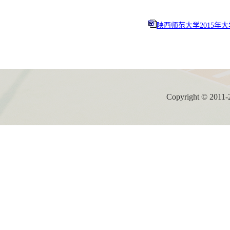
陕西师范大学2015年大
Copyright ©