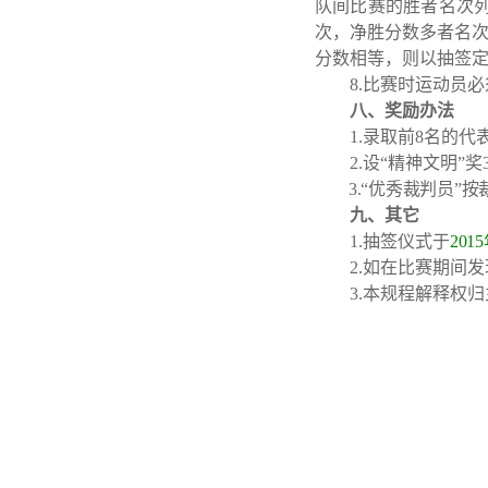
队间比赛的胜者名次列
次，净胜分数多者名
分数相等，则以抽签
8.
比赛时运动员必
八、奖励办法
1.
录取前
8
名的代
2.
设“精神文明”奖
3.
“优秀裁判员”按
九、其它
1.
抽签仪式于
2015
2.
如在比赛期间发
3.
本规程解释权归