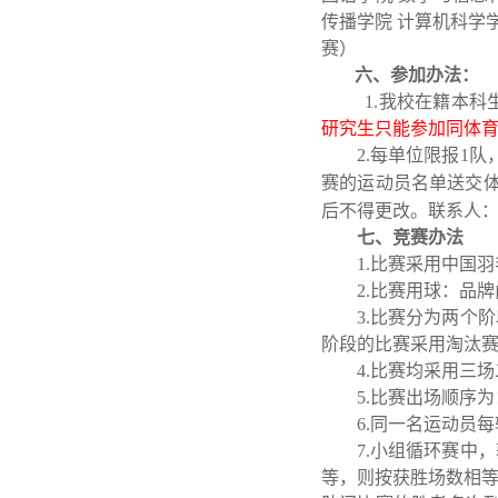
传播学院
计算机科学
赛）
六、参加办法：
1.
我校在籍本科
研究生只能参加同体
2.
每单位限报
1
队
赛的运动员名单送交
后不得更改。联系人
七、竞赛办法
1.
比赛采用中国羽
2.
比赛用球：品牌
3.
比赛分为两个阶
阶段的比赛采用淘汰
4.
比赛均采用三场
5.
比赛出场顺序为
6.
同一名运动员每
7.
小组循环赛中，
等，则按获胜场数相