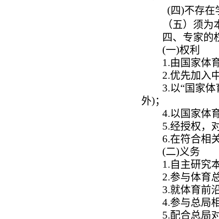
(
四
)
不存在
（五）须为
四、专家的
(
一
)
权利
1.
由国家体
2.
优先加入
3.
以“国家
外
)
；
4.
以国家体
5.
经授权，
6.
在符合相
(
二
)
义务
1.
自主研究
2.
参与体育
3.
就体育前
4.
参与总局
5.
配合总局